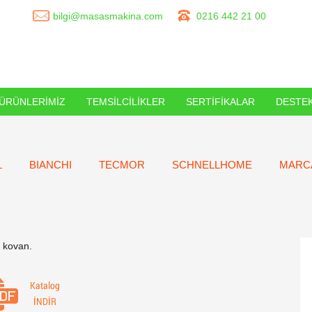
bilgi@masasmakina.com
0216 442 21 00
ÜRÜNLERİMİZ
TEMSİLCİLİKLER
SERTİFİKALAR
DESTE
L
BIANCHI
TECMOR
SCHNELLHOME
MARC
e kovan.